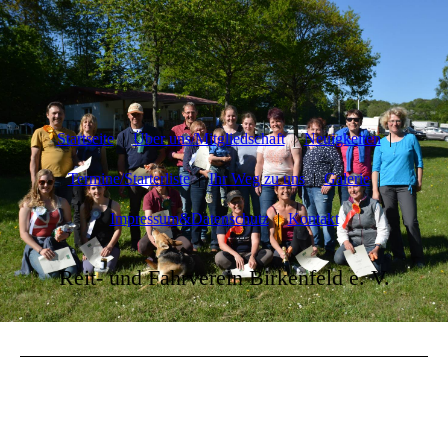
Startseite
Über uns/Mitgliedschaft
Neuigkeiten
Termine/Starterliste
Ihr Weg zu uns
Galerie
Impressum&Datenschutz
Kontakt
Reit- und Fahrverein Birkenfeld e. V.